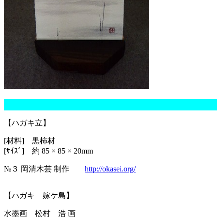
【ハガキ立】
[材料] 黒柿材
[ｻｲｽﾞ] 約 85 × 85 × 20mm
№３ 岡清木芸 制作
http://okasei.org/
【ハガキ 嫁ケ島】
水墨画 松村 浩 画