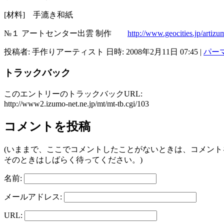
[材料] 手漉き和紙
№１ アートセンター出雲 制作
http://www.geocities.jp/artizu
投稿者: 手作りアーティスト 日時: 2008年2月11日 07:45
|
パー
トラックバック
このエントリーのトラックバックURL:
http://www2.izumo-net.ne.jp/mt/mt-tb.cgi/103
コメントを投稿
(いままで、ここでコメントしたことがないときは、コメン
そのときはしばらく待ってください。)
名前:
メールアドレス:
URL: