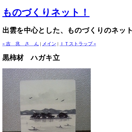
ものづくりネット！
出雲を中心とした、ものづくりのネッ
« 吉 兆 さ ん
|
メイン
|
ＩＴストラップ »
黒柿材 ハガキ立